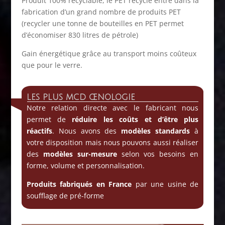
Produit 100% recyclable, le PET recyclé entre dans la
fabrication d’un grand nombre de produits PET
(recycler une tonne de bouteilles en PET permet
d’économiser 830 litres de pétrole)
Gain énergétique grâce au transport moins coûteux
que pour le verre.
LES PLUS MCD ŒNOLOGIE
Notre relation directe avec le fabricant nous
permet de
réduire les coûts et d’être plus
réactifs
. Nous avons des
modèles standards
à
votre disposition mais nous pouvons aussi réaliser
des
modèles sur-mesure
selon vos besoins en
forme, volume et personnalisation.
Produits fabriqués en France
par une usine de
soufflage de pré-forme