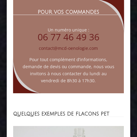
POUR VOS COMMANDES
Un numéro unique :
06 77 46 49 36
contact@mcd-oenologie.com
Pour tout complément d’informations,
demande de devis ou commande, nous vous
invitons à nous contacter du lundi au
vendredi de 8h30 à 17h30.
QUELQUES EXEMPLES DE FLACONS PET